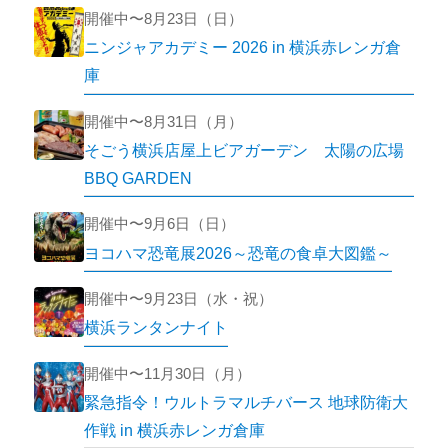
開催中〜8月23日（日）
ニンジャアカデミー 2026 in 横浜赤レンガ倉
庫
開催中〜8月31日（月）
そごう横浜店屋上ビアガーデン 太陽の広場
BBQ GARDEN
開催中〜9月6日（日）
ヨコハマ恐竜展2026～恐竜の食卓大図鑑～
開催中〜9月23日（水・祝）
横浜ランタンナイト
開催中〜11月30日（月）
緊急指令！ウルトラマルチバース 地球防衛大
作戦 in 横浜赤レンガ倉庫