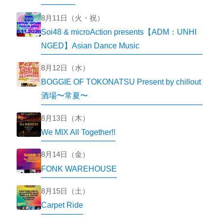
8月11日（火・祝）
Soi48 & microAction presents【ADM：UNHI
NGED】Asian Dance Music
8月12日（水）
BOGGIE OF TOKONATSU Present by chillout
酒場〜常夏〜
8月13日（木）
We MIX All Together!!
8月14日（金）
FONK WAREHOUSE
8月15日（土）
Carpet Ride