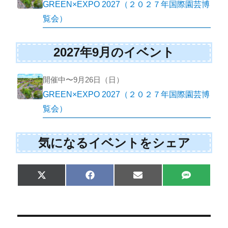
GREEN×EXPO 2027（２０２７年国際園芸博
覧会）
2027年9月のイベント
開催中〜9月26日（日）
GREEN×EXPO 2027（２０２７年国際園芸博
覧会）
気になるイベントをシェア
Share
Share
Share
Share
X
F
E
S
on
on
on
on
(
a
m
M
T
c
a
S
w
e
i
i
b
l
t
o
t
o