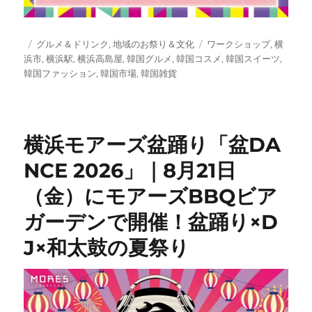
投
カ
タ
グルメ＆ドリンク
,
地域のお祭り＆文化
ワークショップ
,
横
稿
テ
グ
浜市
,
横浜駅
,
横浜高島屋
,
韓国グルメ
,
韓国コスメ
,
韓国スイーツ
,
日:
ゴ
韓国ファッション
,
韓国市場
,
韓国雑貨
リ
ー
横浜モアーズ盆踊り「盆DA
NCE 2026」｜8月21日
（金）にモアーズBBQビア
ガーデンで開催！盆踊り×D
J×和太鼓の夏祭り