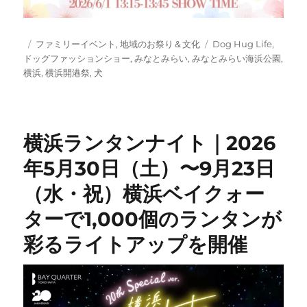
投
カ
タ
ファミリーイベント
,
地域のお祭り＆文化
Dog Hug Life
,
稿
テ
グ
ドッグファッションショー
,
みなとみらい
,
みなとみらい海浜公園
,
日:
ゴ
横浜
,
横浜開港祭
,
犬
リ
ー
横浜ランタンナイト｜2026
年5月30日（土）〜9月23日
（水・祝）横浜ベイクォー
ターで1,000個のランタンが
彩るライトアップを開催