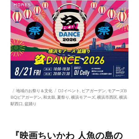
投
カ
タ
地域のお祭り＆文化
DJイベント
,
ビアガーデン
,
モアーズB
稿
テ
グ
BQビアガーデン
,
和太鼓
,
夏祭り
,
横浜モアーズ
,
横浜市西区
,
横浜
日:
ゴ
駅西口
,
盆踊り
リ
ー
『映画ちいかわ 人魚の島の