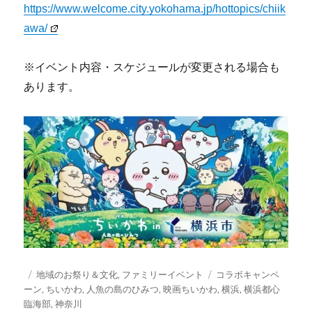
https://www.welcome.city.yokohama.jp/hottopics/chiik
awa/
※イベント内容・スケジュールが変更される場合も
あります。
投
カ
タ
地域のお祭り＆文化
,
ファミリーイベント
コラボキャンペ
稿
テ
グ
ーン
,
ちいかわ
,
人魚の島のひみつ
,
映画ちいかわ
,
横浜
,
横浜都心
日:
ゴ
臨海部
,
神奈川