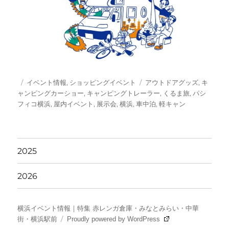
投
カ
タ
イベント情報
,
ショッピングイベント
アウトドアグッズ
,
キ
稿
テ
グ
ャンピングカーショー
,
キャンピングトレーラー
,
くるま旅
,
パシ
日:
ゴ
フィコ横浜
,
屋内イベント
,
展示会
,
横浜
,
車中泊
,
軽キャン
リ
ー
2025
2026
横浜イベント情報｜特集 赤レンガ倉庫・みなとみらい・中華
街・横浜駅前
Proudly powered by WordPress