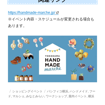
https://handmade-marche.jp/
※イベント内容・スケジュールが変更される場合も
あります。
投
カ
タ
ショッピングイベント
パシフィコ横浜
,
ハンドメイド
,
フー
稿
テ
グ
ド
,
マルシェ
,
みなとみらい
,
ワークショップ
,
屋内イベント
,
横浜
日:
ゴ