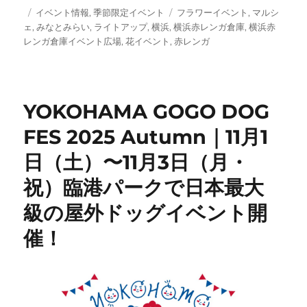
投
カ
タ
イベント情報
,
季節限定イベント
フラワーイベント
,
マルシ
稿
テ
グ
ェ
,
みなとみらい
,
ライトアップ
,
横浜
,
横浜赤レンガ倉庫
,
横浜赤
日:
ゴ
レンガ倉庫イベント広場
,
花イベント
,
赤レンガ
リ
ー
YOKOHAMA GOGO DOG
FES 2025 Autumn｜11月1
日（土）〜11月3日（月・
祝）臨港パークで日本最大
級の屋外ドッグイベント開
催！