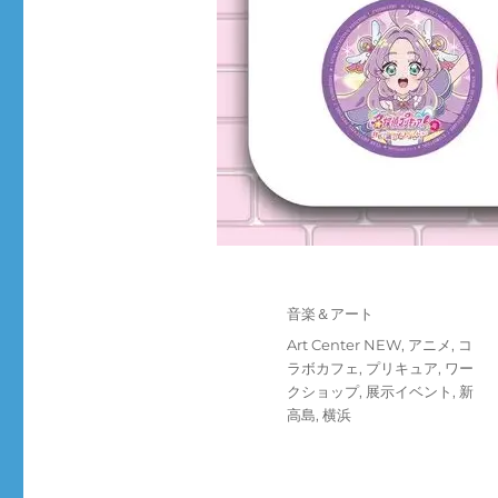
投
カ
音楽＆アート
稿
テ
タ
Art Center NEW
,
アニメ
,
コ
日:
ゴ
グ
ラボカフェ
,
プリキュア
,
ワー
リ
クショップ
,
展示イベント
,
新
ー
高島
,
横浜