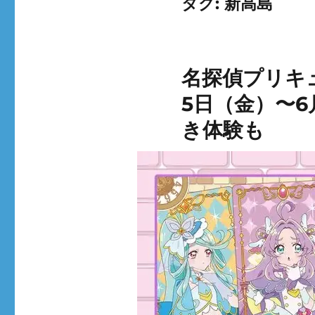
タグ:
新高島
名探偵プリキ
5日（金）〜
き体験も