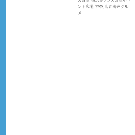
ント広場
,
神奈川
,
西海岸グル
メ