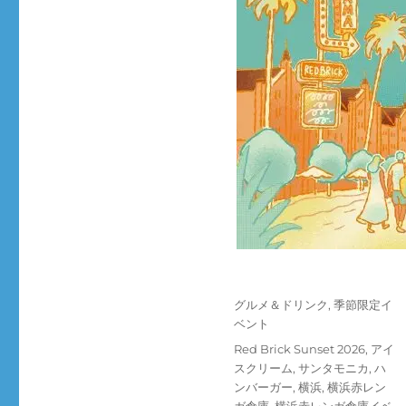
投
カ
グルメ＆ドリンク
,
季節限定イ
稿
テ
ベント
日:
ゴ
タ
Red Brick Sunset 2026
,
アイ
リ
グ
スクリーム
,
サンタモニカ
,
ハ
ー
ンバーガー
,
横浜
,
横浜赤レン
ガ倉庫
,
横浜赤レンガ倉庫イベ