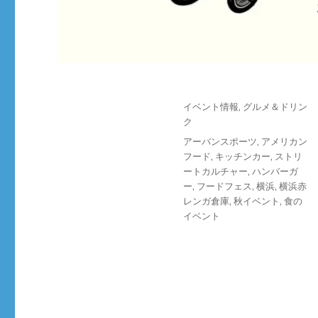
投
カ
イベント情報
,
グルメ＆ドリン
稿
テ
ク
日:
ゴ
タ
アーバンスポーツ
,
アメリカン
リ
グ
フード
,
キッチンカー
,
ストリ
ー
ートカルチャー
,
ハンバーガ
ー
,
フードフェス
,
横浜
,
横浜赤
レンガ倉庫
,
秋イベント
,
食の
イベント