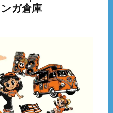
レンガ倉庫
！