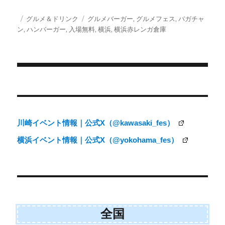
T
c
a
S
w
e
i
投
カ
タ
グルメ＆ドリンク
グルメバーガー
,
グルメフェス
,
バガチャ
i
b
l
稿
テ
グ
ン
,
ハンバーガー
,
入場無料
,
横浜
,
横浜赤レンガ倉庫
t
o
日:
ゴ
t
o
e
k
リ
r
ー
)
投
稿
ナ
川崎イベント情報｜公式X（@kawasaki_fes）
ビ
横浜イベント情報｜公式X（@yokohama_fes）
ゲ
ー
シ
ョ
全国