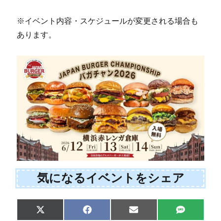
※イベント内容・スケジュールが変更される場合も
あります。
気になるイベントをシェア
Share
Share
Share
Share
X
F
E
S
on
on
on
on
(
a
m
M