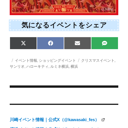
気になるイベントをシェア
Share
Share
Share
Share
X
F
E
S
on
on
on
on
(
a
m
M
T
c
a
S
w
e
i
投
カ
タ
イベント情報
,
ショッピングイベント
クリスマスイベント
,
i
b
l
稿
テ
グ
サンリオ
,
ハローキティ
,
ルミネ横浜
,
横浜
t
o
日:
ゴ
t
o
e
k
リ
r
ー
)
投
稿
ナ
川崎イベント情報｜公式X（@kawasaki_fes）