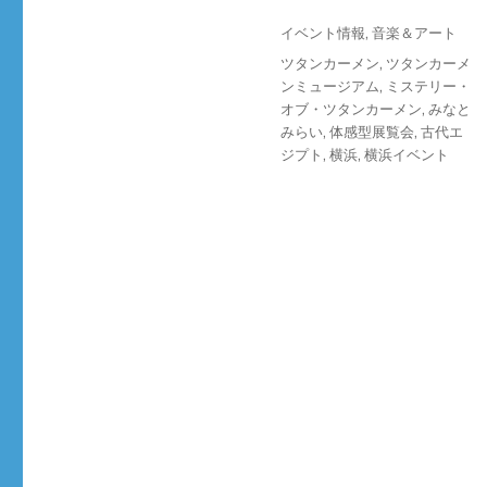
投
カ
イベント情報
,
音楽＆アート
稿
テ
タ
ツタンカーメン
,
ツタンカーメ
日:
ゴ
グ
ンミュージアム
,
ミステリー・
リ
オブ・ツタンカーメン
,
みなと
ー
みらい
,
体感型展覧会
,
古代エ
ジプト
,
横浜
,
横浜イベント