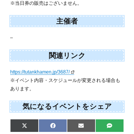
※当日券の販売はございません。
主催者
–
関連リンク
https://tutankhamen.jp/3687/
※イベント内容・スケジュールが変更される場合も
あります。
気になるイベントをシェア
Share
Share
Share
Share
X
F
E
S
on
on
on
on
(
a
m
M