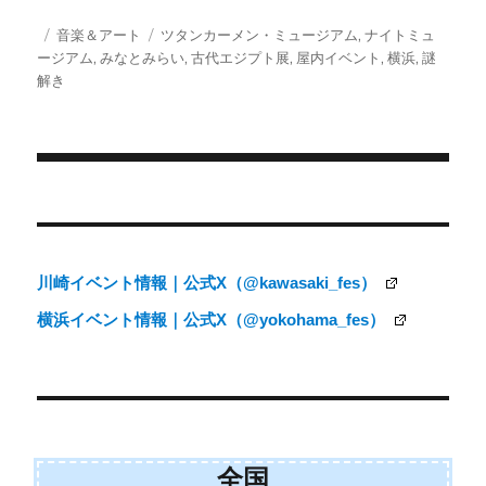
T
c
a
S
w
e
i
投
カ
タ
音楽＆アート
ツタンカーメン・ミュージアム
,
ナイトミュ
i
b
l
稿
テ
グ
ージアム
,
みなとみらい
,
古代エジプト展
,
屋内イベント
,
横浜
,
謎
t
o
日:
ゴ
解き
t
o
e
k
リ
r
ー
)
投
稿
ナ
川崎イベント情報｜公式X（@kawasaki_fes）
ビ
横浜イベント情報｜公式X（@yokohama_fes）
ゲ
ー
シ
ョ
全国