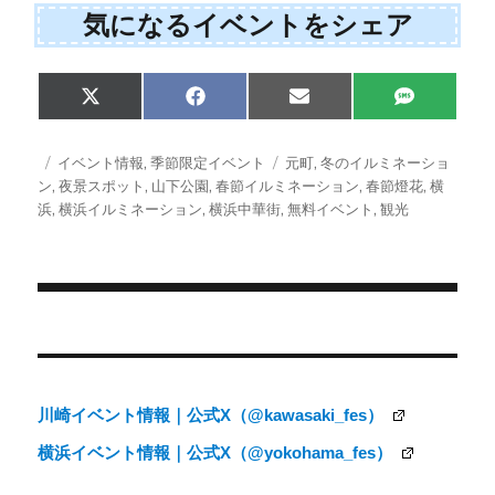
気になるイベントをシェア
Share
Share
Share
Share
X
F
E
S
on
on
on
on
(
a
m
M
T
c
a
S
w
e
i
投
カ
タ
イベント情報
,
季節限定イベント
元町
,
冬のイルミネーショ
i
b
l
稿
テ
グ
ン
,
夜景スポット
,
山下公園
,
春節イルミネーション
,
春節燈花
,
横
t
o
日:
ゴ
浜
,
横浜イルミネーション
,
横浜中華街
,
無料イベント
,
観光
t
o
e
k
リ
r
ー
)
投
稿
ナ
川崎イベント情報｜公式X（@kawasaki_fes）
ビ
横浜イベント情報｜公式X（@yokohama_fes）
ゲ