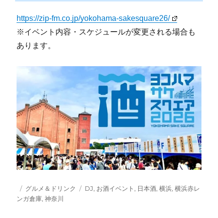
https://zip-fm.co.jp/yokohama-sakesquare26/
※イベント内容・スケジュールが変更される場合も
あります。
投
カ
タ
グルメ＆ドリンク
DJ
,
お酒イベント
,
日本酒
,
横浜
,
横浜赤レ
稿
テ
グ
ンガ倉庫
,
神奈川
日:
ゴ