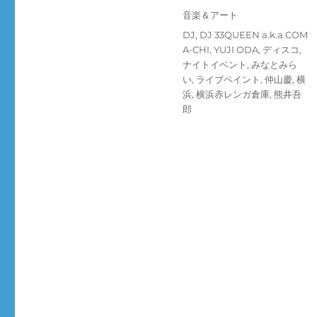
投
カ
音楽＆アート
稿
テ
タ
DJ
,
DJ 33QUEEN a.k.a COM
日:
ゴ
グ
A-CHI
,
YUJI ODA
,
ディスコ
,
リ
ナイトイベント
,
みなとみら
ー
い
,
ライブペイント
,
仲山慶
,
横
浜
,
横浜赤レンガ倉庫
,
熊井吾
郎