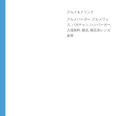
投
カ
グルメ＆ドリンク
稿
テ
タ
グルメバーガー
,
グルメフェ
日:
ゴ
グ
ス
,
バガチャン
,
ハンバーガー
,
リ
入場無料
,
横浜
,
横浜赤レンガ
ー
倉庫