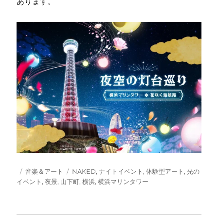
あります。
投
カ
タ
音楽＆アート
NAKED
,
ナイトイベント
,
体験型アート
,
光の
稿
テ
グ
イベント
,
夜景
,
山下町
,
横浜
,
横浜マリンタワー
日:
ゴ
リ
ー