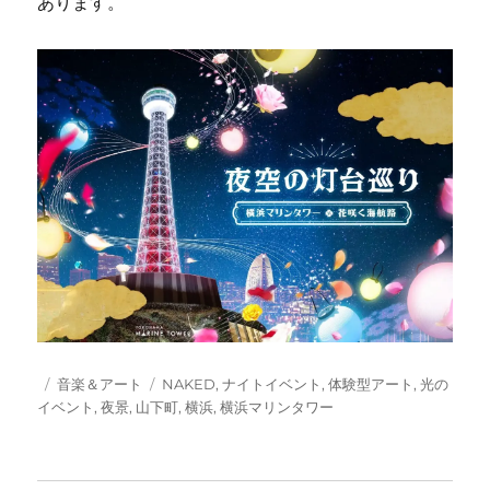
あります。
投
カ
タ
音楽＆アート
NAKED
,
ナイトイベント
,
体験型アート
,
光の
稿
テ
グ
イベント
,
夜景
,
山下町
,
横浜
,
横浜マリンタワー
日:
ゴ
リ
ー