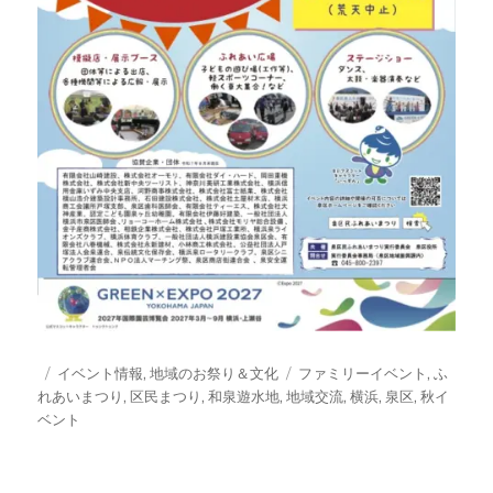
投
カ
タ
イベント情報
,
地域のお祭り＆文化
ファミリーイベント
,
ふ
稿
テ
グ
れあいまつり
,
区民まつり
,
和泉遊水地
,
地域交流
,
横浜
,
泉区
,
秋イ
日:
ゴ
ベント
リ
ー