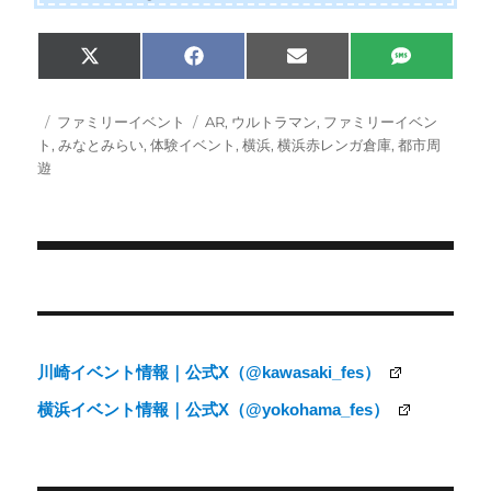
Share
Share
Share
Share
X
F
E
S
on
on
on
on
(
a
m
M
T
c
a
S
w
e
i
投
カ
タ
ファミリーイベント
AR
,
ウルトラマン
,
ファミリーイベン
i
b
l
稿
テ
グ
ト
,
みなとみらい
,
体験イベント
,
横浜
,
横浜赤レンガ倉庫
,
都市周
t
o
日:
ゴ
遊
t
o
e
k
リ
r
ー
)
投
稿
ナ
川崎イベント情報｜公式X（@kawasaki_fes）
ビ
横浜イベント情報｜公式X（@yokohama_fes）
ゲ
ー