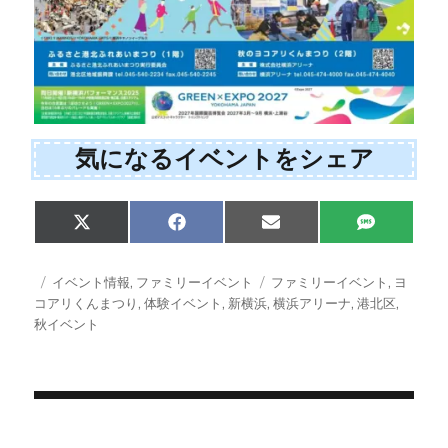
気になるイベントをシェア
Share
Share
Share
Share
X
F
E
S
on
on
on
on
(
a
m
M
T
c
a
S
w
e
i
投
カ
タ
イベント情報
,
ファミリーイベント
ファミリーイベント
,
ヨ
i
b
l
稿
テ
グ
コアリくんまつり
,
体験イベント
,
新横浜
,
横浜アリーナ
,
港北区
,
t
o
日:
ゴ
秋イベント
t
o
e
k
リ
r
ー
)
投