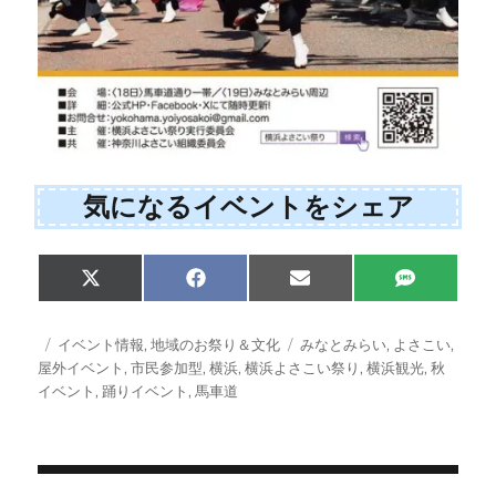
気になるイベントをシェア
Share
Share
Share
Share
X
F
E
S
on
on
on
on
(
a
m
M
T
c
a
S
w
e
i
投
カ
タ
イベント情報
,
地域のお祭り＆文化
みなとみらい
,
よさこい
,
i
b
l
稿
テ
グ
屋外イベント
,
市民参加型
,
横浜
,
横浜よさこい祭り
,
横浜観光
,
秋
t
o
日:
ゴ
イベント
,
踊りイベント
,
馬車道
t
o
e
k
リ
r
ー
)