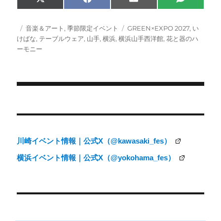
Share
Share
Share
Share
X
F
E
S
on
on
on
on
(
a
m
M
T
c
a
S
w
e
i
投
カ
タ
音楽＆アート
,
季節限定イベント
GREEN×EXPO 2027
,
い
i
b
l
稿
テ
グ
けばな
,
テーブルウェア
,
山手
,
横浜
,
横浜山手西洋館
,
花と器のハ
t
o
日:
ゴ
ーモニー
t
o
e
k
リ
r
ー
)
投
稿
ナ
川崎イベント情報｜公式X（@kawasaki_fes）
ビ
横浜イベント情報｜公式X（@yokohama_fes）
ゲ
ー
シ