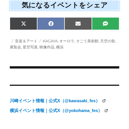
気になるイベントをシェア
Share
Share
Share
Share
X
F
E
S
on
on
on
on
(
a
m
M
T
c
a
S
w
e
i
投
カ
タ
音楽＆アート
KAGAYA
,
オーロラ
,
そごう美術館
,
天空の歌
,
i
b
l
稿
テ
グ
展覧会
,
星空写真
,
映像作品
,
横浜
t
o
日:
ゴ
t
o
e
k
リ
r
ー
)
投
稿
ナ
川崎イベント情報｜公式X（@kawasaki_fes）
ビ
横浜イベント情報｜公式X（@yokohama_fes）
ゲ